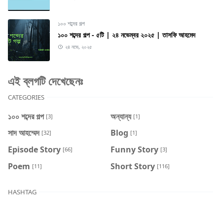
১০০ শব্দের গল্প
১০০ শব্দের গল্প - ৫টি | ২৪ নভেম্বর ২০২৫ | তাসফি আহমেদ
২৪ নভে, ২০২৫
এই ব্লগটি দেখেছেনঃ
CATEGORIES
১০০ শব্দের গল্প
অন্যান্য
[3]
[1]
সাদ আহম্মেদ
Blog
[32]
[1]
Episode Story
Funny Story
[66]
[3]
Poem
Short Story
[11]
[116]
HASHTAG