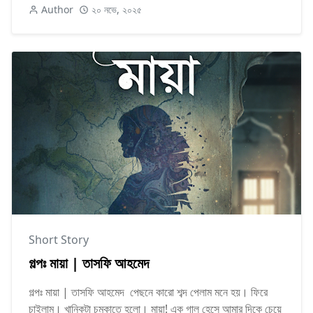
Author
২০ নভে, ২০২৫
Short Story
গল্পঃ মায়া | তাসফি আহমেদ
গল্পঃ মায়া | তাসফি আহমেদ পেছনে কারো শব্দ পেলাম মনে হয়। ফিরে
চাইলাম। খানিকটা চমকাতে হলো। মায়া! এক গাল হেসে আমার দিকে চেয়ে