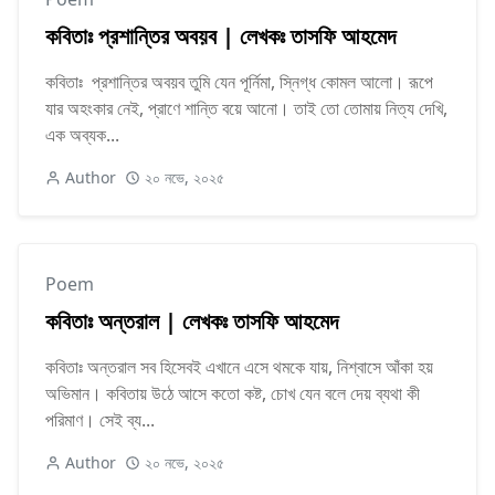
কবিতাঃ প্রশান্তির অবয়ব | লেখকঃ তাসফি আহমেদ
কবিতাঃ প্রশান্তির অবয়ব তুমি যেন পূর্নিমা, স্নিগ্ধ কোমল আলো। রূপে
যার অহংকার নেই, প্রাণে শান্তি বয়ে আনো। তাই তো তোমায় নিত্য দেখি,
এক অব্যক...
Author
২০ নভে, ২০২৫
Poem
কবিতাঃ অন্তরাল | লেখকঃ তাসফি আহমেদ
কবিতাঃ অন্তরাল সব হিসেবই এখানে এসে থমকে যায়, নিশ্বাসে আঁকা হয়
অভিমান। কবিতায় উঠে আসে কতো কষ্ট, চোখ যেন বলে দেয় ব্যথা কী
পরিমাণ। সেই ব্য...
Author
২০ নভে, ২০২৫