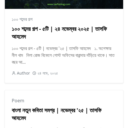
১০০ শব্দের গল্প
১০০ শব্দের গল্প - ৫টি | ২৪ নভেম্বর ২০২৫ | তাসফি
আহমেদ
১০০ শব্দের গল্প - ৫টি | নভেম্বর '২৫ | তাসফি আহমেদ ১. অপেক্ষার
নীল খাম নিলা রোজ বিকেলে পোস্ট অফিসের বারান্দায় দাঁড়িয়ে থাকে। সাত
বছর আ...
Author
২৪ নভে, ২০২৫
Poem
বাংলা নতুন কবিতা সমগ্র | নভেম্বর '২৫ | তাসফি
আহমেদ