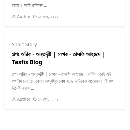
আছে। আমি খানিকটা ...
Author
১৫ নভে, ২০২৫
Short Story
গল্পঃ অরিক - অন্তর্দৃষ্টি | লেখক - তাসফি আহমদে |
Tasfis Blog
গল্পঃ অরিক - অন্তর্দৃষ্টি | লেখক - তাসফি আহমদে ক'দিন ধরেই এই
পথাটায় চলাচলে কেমন অস্বস্তি বোধ হচ্ছে অরিকের৷ এতোকাল এই পথ
দিয়েই বাসায় ...
Author
১০ সেপ, ২০২৫
Next