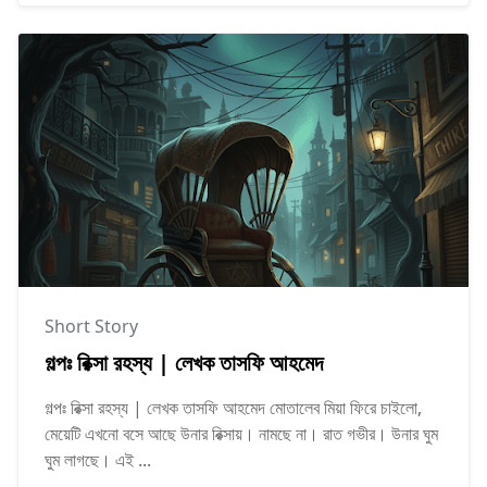
Short Story
গল্পঃ রিক্সা রহস্য | লেখক তাসফি আহমেদ
গল্পঃ রিক্সা রহস্য | লেখক তাসফি আহমেদ মোতালেব মিয়া ফিরে চাইলো,
মেয়েটি এখনো বসে আছে উনার রিক্সায়। নামছে না। রাত গভীর। উনার ঘুম
ঘুম লাগছে। এই ...