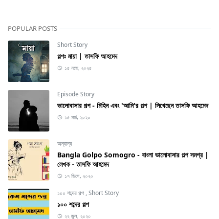
POPULAR POSTS
Short Story
গল্পঃ মায়া | তাসফি আহমেদ
১৫ নভে, ২০২৫
Episode Story
ভালোবাসার গল্প - মিহিন এবং 'আমি'র গল্প | লিখেছেন তাসফি আহমেদ
১৫ মার্চ, ২০২০
অন্যান্য
Bangla Golpo Somogro - বাংলা ভালোবাসার গল্প সমগ্র |
লেখক - তাসফি আহমেদ
১৭ ডিসে, ২০২০
১০০ শব্দের গল্প
,
Short Story
১০০ শব্দের গল্প
২২ জুল, ২০২০