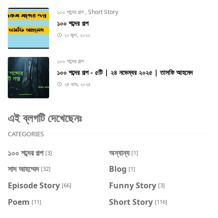
১০০ শব্দের গল্প
,
Short Story
১০০ শব্দের গল্প
২২ জুল, ২০২০
১০০ শব্দের গল্প
১০০ শব্দের গল্প - ৫টি | ২৪ নভেম্বর ২০২৫ | তাসফি আহমেদ
২৪ নভে, ২০২৫
এই ব্লগটি দেখেছেনঃ
CATEGORIES
১০০ শব্দের গল্প
অন্যান্য
[3]
[1]
সাদ আহম্মেদ
Blog
[32]
[1]
Episode Story
Funny Story
[66]
[3]
Poem
Short Story
[11]
[116]