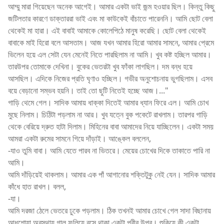
আম্মু মারা গিয়েছেন অনেক আগেই। আমার একটা ভাই জন্ম হওয়ার ছিল। কিন্তু কিছু
জটিলতার কারণে ডাক্তাররা ভাই এবং মা কাউকেই বাঁচাতে পারেননি। আমি ছোট বেলা
থেকেই মা হারা। এই বাবাই আমাকে কোলেপিঠে মানুষ করেছি। ছোট বেলা থেকেই
বাবাকে মাই হিরো বলে আসতাম। আজ যখন আমার হিরো আমার সামনে, আমার প্রেমে
ভিলেন হয়ে এল সেটা যেন মেনেই নিতে পারছিলাম না আমি। খুব কষ্ট হচ্ছিল আমার।
তারউপর তোমাকে দেখিনা। বুকের ভেতরটা খুব ফাঁকা লাগছিল। দম বন্ধ হয়ে
আসছিল। এদিকে নিজের প্রতি ঘৃণাও হচ্ছিল। গভীর অনুশোচনায় ভুগছিলাম। এসব
বয়ে বেড়ানো সম্ভব হয়নি। তাই তো ছুটি নিতেই হচ্ছে আজ।..."
গাড়ি থেমে গেল। সাদিক আমায় ধাক্কা দিতেই আমার ধ্যান ফিরে এল। আমি চোখ
মুছে নিলাম। চিঠিটা পড়লাম না আর। খুব যত্নে বুক পকেটে রাখলাম। তারপর গাড়ি
থেকে বেরিয়ে দ্রুত হাটা দিলাম। মিহিনের বাবা আমাদের নিয়ে যাচ্ছিলেন। একটা সময়
আমরা একটা রুমের সামনে গিয়ে দাঁড়াই। আঙ্কেল বললেন,
-যাও তুমি বাবা। আমি যেতে পারব না ভিতরে। মেয়ের চোখের দিকে তাকাতে পারি না
আমি।
আমি দাঁড়িয়েই থাকলাম। আমার এক পাঁ আগানোর শক্তিটুকু নেই যেন। সাদিক আমার
কাঁধে হাত রাখল। বলল,
-যা।
আমি দরজা ঠেলে ভেতরে ঢুকে পড়লাম। ঠিক তখনই আমার চোখে গেল সাদা বিছানায়
আধশোয়া অবস্থায় গাল ফুলিয়ে বসে থাকা একটা পরীর উপর। শুকিয়ে কী একটা