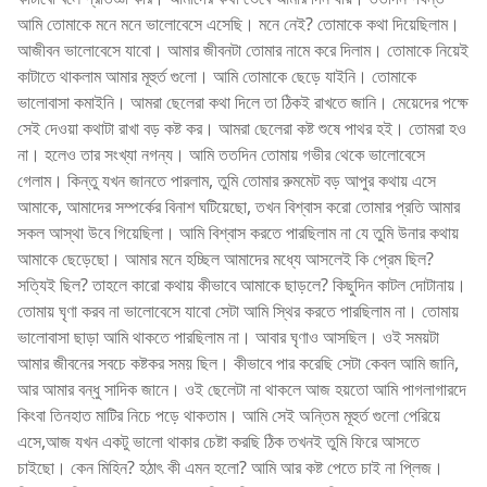
আমি তোমাকে মনে মনে ভালোবেসে এসেছি। মনে নেই? তোমাকে কথা দিয়েছিলাম।
আজীবন ভালোবেসে যাবো। আমার জীবনটা তোমার নামে করে দিলাম। তোমাকে নিয়েই
কাটাতে থাকলাম আমার মূহুর্ত গুলো। আমি তোমাকে ছেড়ে যাইনি। তোমাকে
ভালোবাসা কমাইনি। আমরা ছেলেরা কথা দিলে তা ঠিকই রাখতে জানি। মেয়েদের পক্ষে
সেই দেওয়া কথাটা রাখা বড় কষ্ট কর। আমরা ছেলেরা কষ্ট শুষে পাথর হই। তোমরা হও
না। হলেও তার সংখ্যা নগন্য। আমি ততদিন তোমায় গভীর থেকে ভালোবেসে
গেলাম। কিন্তু যখন জানতে পারলাম, তুমি তোমার রুমমেট বড় আপুর কথায় এসে
আমাকে, আমাদের সম্পর্কের বিনাশ ঘটিয়েছো, তখন বিশ্বাস করো তোমার প্রতি আমার
সকল আস্থা উবে গিয়েছিলা। আমি বিশ্বাস করতে পারছিলাম না যে তুমি উনার কথায়
আমাকে ছেড়েছো। আমার মনে হচ্ছিল আমাদের মধ্যে আসলেই কি প্রেম ছিল?
সত্যিই ছিল? তাহলে কারো কথায় কীভাবে আমাকে ছাড়লে? কিছুদিন কাটল দোটানায়।
তোমায় ঘৃণা করব না ভালোবেসে যাবো সেটা আমি স্থির করতে পারছিলাম না। তোমায়
ভালোবাসা ছাড়া আমি থাকতে পারছিলাম না। আবার ঘৃণাও আসছিল। ওই সময়টা
আমার জীবনের সবচে কষ্টকর সময় ছিল। কীভাবে পার করেছি সেটা কেবল আমি জানি,
আর আমার বন্ধু সাদিক জানে। ওই ছেলেটা না থাকলে আজ হয়তো আমি পাগলাগারদে
কিংবা তিনহাত মাটির নিচে পড়ে থাকতাম। আমি সেই অন্তিম মূহুর্ত গুলো পেরিয়ে
এসে,আজ যখন একটু ভালো থাকার চেষ্টা করছি ঠিক তখনই তুমি ফিরে আসতে
চাইছো। কেন মিহিন? হঠাৎ কী এমন হলো? আমি আর কষ্ট পেতে চাই না প্লিজ।