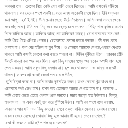
অবস্থা তার। চোখের নিচে কেউ যেন কালি লেপে দিয়েছে। আমি ওখানেই দাঁড়িয়ে
থাকলাম। ওর বেডের পাশে একটা চেয়ারে অন্য আরেকটা মেয়ে ছিল। ইনি সম্ভবত
রুনা আপু। হ্যাঁ ইনিই। উনি চেয়ার ছেড়ে উঠে দাঁড়ালেন। আমি দরজা সামনে থেকে
সরে দাঁড়ালাম। উনি মাথা নিচু করে রুম ছেড়ে চলে গেলেন। মিহিন গাল ফুলিয়ে আমার
দিকে তাকিয়ে আছে। তাকিয়ে আছে তো তাকিয়েই আছে। চোখ নামানোর নাম নেই।
আমি ধীরে ধীরে এগিয়ে গেলাম। চেয়ারটাতে কোনো রকমে বসলাম। কী বলব ভেবে
পেলাম না। কথা বের হচ্ছিল না মুখ দিয়ে। ও যেভাবে আমাকে দেখছে,এভাবে দেখতে
থাকলে আমি কখনই কোনো কথা বলতে পারবো না। মিহিন ফুঁপিয়ে উঠল। তারপর ঠোঁট
উলটে কান্না করা শুরু করে দিল। অল্প কিছু সময়ের মধ্যে ওর নাকের ডগাটা লাল হয়ে
গেল একদম। আমি তবুও কিছু বললাম না। চুপ করে থাকলাম। ও কান্না করতেই
থাকল। তারপর হুট করেই ভেজা গলায় বলে উঠল,
-তুমি চিন্তা করো না। আমি আবার সুইসাইড করব। তখন কোনো খুঁত রাখব না।
একেবারে স্পট ডেথ হবে। তখন আর তোমাকে আমায় দেখতে হবে না। আমাকে...
আমি চেয়ার ছেড়ে তেড়ে গেলাম ওকে মারতে। মারার জন্যে হাত উঠালাম। কিন্তু
মারলাম না। ও এবার একটু শব্দ করে ফুঁপিয়ে উঠল। আমি ওর পাশে বসে বললাম,
-খবরদার আর যদি এমন কিছু বলছো। মেরে তক্তা বানিয়ে ফেলব। বেয়াদব মেয়ে।
একবার ভেবে দেখেছো তোমার কিছু হলে আমার কী হবে। ভেবে দেখেছো?
-তো কী করতাম আমি হু? পাগল হয়ে যেতাম?