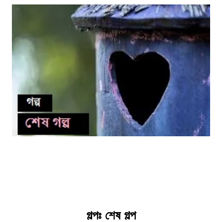
গল্পঃ শেষ গল্প