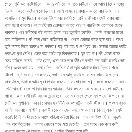
গেলে,তুমি কত কষ্টে ছিলে। কিন্তু এটা তো জানতে চাইলে না যে আমি কিসের মধ্যে
ছিলাম। কতো কষ্টের মাঝে ছিলাম। আমি আসলে তোমাকে বলতে পারছিলাম না।
আসছিল না মুখ দিয়ে। বাবাকে ভীষণ ভালোবাসি যে তাই। কীভাবে সেই বাবার নামে
কথা গুলো বলতাম। না পারছিলাম তোমাকে বলতে আর না পারছিলাম তোমাকে ছেড়ে
থাকতে। এই দুদিকের কষ্ট আমায় উন্মাদ করে তুলছিল তাসফি। আমি পাগলের মতো
হয়ে যাচ্ছিলাম। কী করব ভেবে পাচ্ছিলাম না। শেষে তোমার কাছে ছুটে যাই। অথচ
তুমি আমার দিকে তাকাও না পর্যন্ত। বড় কষ্ট হয়, যখন প্রিয় চোখ দুটোয় আমার প্রতি
প্রচণ্ড ঘৃণা দেখি। রোজ রাত কাটে বড় বিষন্নতায়। ঘুম হয় না। কী একটা বাজে
সময় যাচ্ছিল আমার। যাই হোক, এসব বলে লাভ কী! যে কথাটা বলা অতি জরুরি সেটা
বলি। এখন বলা যায়। বলা উচিৎ। আমি চাই না তুমি আমাকে নিয়ে দ্বিধায় পড়ে
থাকো। ঘৃণা করো। সে জন্যেই বলা। যে আপু আমাকে তোমার কাছ থেকে দূরে
সরিয়েছিল, উনাকে আমি খুব বিশ্বাস করতাম। ভালোবাসতাম। শ্রদ্ধা করতাম। অথচ
তিনি তার কী বাজে পরিনাম দিলেন আমায়। উনি বলতেন, আমি আরো ভালো কাউকে
পাবো। আমার জীবনটা অনেক সুন্দর হবে। তোমার সাথে গেলে সুখ পাবো কি পাবো না
সেটা বলা মুশকিল। কারণ তোমার ফ্যামিলি ব্যাকগ্রাউন্ড এতটা স্ট্রং না। প্রথম প্রথম
আমি এসব গায়ে মাখিনি। বরং উনাকে এভয়েড করতে থাকলাম। কিন্তু একদিন হুট
করেই তিনি একটা ছেলের সাথে পরিচয় করিয়ে দিলেন। যার নাম উৎস ছিল। সুদর্শন
এবং অর্থবিত্তবান। আমার পেছনে পড়ে যায় ছেলেটা। তার সাথে এক কাপ কফি
খাওয়ার জন্যে খুব অনুরোধ করে। একদিন বিরক্ত হয়ে বলি,