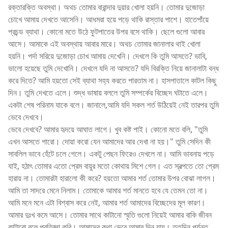
রক্তারক্তি অবস্থা। অথচ তোমার বারান্দার দুয়ার খোলা হয়নি। তোমার দুজোড়া
চোখে আমায় দেখতে আসেনি। আধমরা হয়ে পড়ে থাকি রাস্তার পাশে। হাতেপাঁয়ে
প্রচন্ড ব্যাথা। কোনো মতে উঠে ফুটপাতের উপর বসে থাকি। ছেলে গুলো আবার
আসে। আমাকে এই অবস্থায় আবার মারে। অথচ তোমার জানালার থাই খোলা
হয়নি। পর্দা সরিয়ে দুজোড়া চোখ আমায় দেখেনি। দেখলে কি তুমি আসতে? ভাবি,
ভালো হয়েছে তুমি দেখোনি। দেখলে যদি না আসতে? যদি বিরক্তি নিয়ে জানালাটা বন্ধ
করে দিতে? আমি হয়তো সেই ব্যাথা সহ্য করতে পারতাম না। হাসপাতালে কাটল কিছু
দিন। তুমি দেখতে এলে। শুদ্ধ ভাষায় বললে তুমি সম্পর্কের বিচ্ছেদ ঘটাতে এলে।
একটা শেষ পরিনাম যাকে বলে। জানালে,আমি যদি সকল শর্ত উঠিয়েই নেই তারপর তুমি
ভেবে দেখবে।
ভেবে দেখবে? আমার হৃদয়ে আঘাত লাগে। খুব কষ্ট পাই। কোনো মতে বলি, "তুমি
এখন আসতে পারো। দোয়া করো যেন আমাদের আর দেখা না হয়।" তুমি সেদিন কী
সাবলিল ভাবে হেঁটে চলে গেলে। একটু পেছন ফিরেও দেখলে না। আমি ভাবনায় পড়ে
যাই, হঠাৎ তোমার এতো প্রেম বায়ুর মতো কোথায় মিশে গেল। এত স্বল্পতে তো প্রেম
হারায় না। তোমারটা হারালো কী করে? হয়তো আমার শর্ত তোমার উপর বোঝা লাগল।
আমি তা সাদরে মেনে নিলাম। তোমাকে আমার শর্ত মানতে হবে যে তেমন তো না।
আমি মনে মনে এটা বিশ্বাস করে নেই, আমার শর্ত আমাদের বিচ্ছেদের মূল কারণ।
আমার দুঃখ কমে আসে। তোমার সাথে কাটানো স্মৃতি গুলো নিয়েই আমার বাকি জীবন
কাটাবো বলে প্রতিজ্ঞা করি। আমাদের কথা ভেবে আমার দিন যায়। ততদিন পর্যন্ত