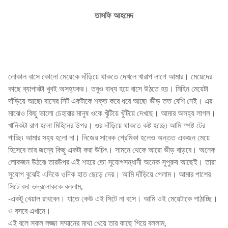
তাসফি আহমেদ
লোকাল বাসে কোনো মেয়েকে দাঁড়িয়ে থাকতে দেখলে খারাপ লাগে আমার। মেয়েদের
কাছে ব্যাপারটা খুবই অসহ্যকর। তবুও বাধ্য হয়ে বাসে উঠতে হয়। মিহিন মেয়েটা
দাঁড়িয়ে আছে৷ বাসের সিট একটাকে শক্ত করে ধরে আছে৷ ভীড় তত বেশি নেই। এর
মাঝেও কিছু ভালো চেহারার মানুষ ওকে খুঁটিয়ে খুঁটিয়ে দেখছে। আমার অসহ্য লাগল।
খানিকটা রাগ হলো মিহিনের উপর। ওর দাঁড়িয়ে থাকতে কষ্ট হচ্ছে৷ আমি স্পষ্ট টের
পাচ্ছি৷ আমার সহ্য হলো না। নিজের সাবেক প্রেমিকা হলেও অন্তত একজন মেয়ে
হিসেবে তার জন্যে কিছু একটা করা উচিৎ। সামনে থেকে আরো ভীড় বাড়বে। অনেক
লোকজন উঠবে৷ তারউপর এই শহরে তো সুযোগসন্ধানী অনেক সুপুরুষ আছেই। তারা
সুযোগ বুঝেই এদিকে ওদিক হাত ছেড়ে দেয়। আমি দাঁড়িয়ে গেলাম। আমার পাশের
সিটে বদা ভদ্রলোককে বললাম,
-একটু খেয়াল রাখবেন। যাতে কেউ এই সিটে না বসে। আমি ওই মেয়েটাকে পাঠাচ্ছি।
ও বসবে এখানে।
এই বলে সকল লজ্জা সম্মানের মাথা খেয়ে তার কাছে গিয়ে বললাম,