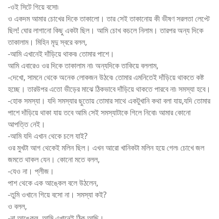
-ওই সিটে গিয়ে বসো৷
ও একদম আমার চোখের দিকে তাকালো। তার সেই তাকানোয় কী ভীষণ সরলতা লেপ্টে
ছিল! ঘোর লাগানো কিছু একটা ছিল। আমি চোখ কচলে নিলাম। তারপর অন্য দিকে
তাকালাম। মিহিন মৃদু স্বরে বলল,
-আমি এখানেই দাঁড়িয়ে থাকব৷ তোমার পাশে।
আমি এবারেও ওর দিকে তাকালাম না৷ অন্যদিকে তাকিয়ে বললাম,
-দেখো, সামনে থেকে অনেক লোকজন উঠবে৷ তোমার এমনিতেই দাঁড়িয়ে থাকতে কষ্ট
হচ্ছে। তারউপর এতো ভীড়ের মাঝে ঠিকভাবে দাঁড়িয়ে থাকতে পারবে না৷ সমস্যা হবে।
-হোক সমস্যা। যদি সমস্যার ছুতোয় তোমার সাথে একটুখানি কথা বলা যায়,যদি তোমার
পাশে দাঁড়িয়ে থাকা যায় তবে আমি সেই সমস্যাটাকে গিলে নিবো৷ আমার কোনো
আপত্তি নেই।
-আমি যদি এখান থেকে চলে যাই?
ওর মুখটা আগ থেকেই মলিন ছিল। এখন আরো খানিকটা মলিন হয়ে গেল৷ চোখে জল
জমতে থাকল যেন। কোনো মতে বলল,
-যেও না। প্লীজ।
পাশ থেকে এক আঙ্কেল বলে উঠলেন,
-তুমি ওখানে গিয়ে বসো না। সমস্যা কই?
ও বলল,
-না আঙ্কেল, আমি এখানেই ঠিক আছি।