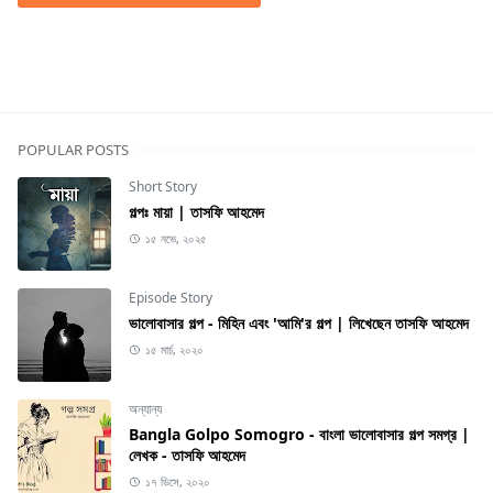
Short Story
POPULAR POSTS
Short Story
গল্পঃ মায়া | তাসফি আহমেদ
১৫ নভে, ২০২৫
Episode Story
ভালোবাসার গল্প - মিহিন এবং 'আমি'র গল্প | লিখেছেন তাসফি আহমেদ
১৫ মার্চ, ২০২০
অন্যান্য
Bangla Golpo Somogro - বাংলা ভালোবাসার গল্প সমগ্র |
লেখক - তাসফি আহমেদ
১৭ ডিসে, ২০২০