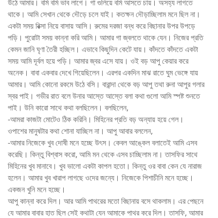
উঠে আমার। বমি বমি ভাব লাগে। গা গুলিয়ে বমি আসতে চায়। অসহ্য লাগতে
থাকে। আমি সেখান থেকে দৌড়ে চলে যাই। কতক্ষন দৌড়াচ্ছিলাম মনে ছিল না।
একটা সময় রিক্সা নিয়ে বাসায় আসি। রুমের দরজা বন্ধ করে বিছানার উপর উপড়ে
পড়ি। পুরোটা সময় কান্না করি আমি। আমার গা জ্বলতে থাকে যেন। নিজের প্রতি
কেমন জানি ঘৃণা তৈরী হচ্ছিল। এভাবে কিছুদিন কেটে যায়। কাঁদতে কাঁদতে একটা
সময় আমি দূর্বল হয়ে পড়ি। আমার জ্বর এসে যায়। ওই বড় আপু কেয়ার করে
অনেক। বাবা একবার দেখে গিয়েছিলেন। এরপর একদিন মাঝ রাতে ঘুম ভেঙ্গে যায়
আমার। আমি কোনো রকমে উঠে বসি। বারান্দা থেকে বড় আপু তথা রুনা আপুর গলার
স্বর পাই। গভীর রাত বলে উনার আস্তে আস্তে বলা কথা গুলো আমি স্পষ্ট শুনতে
পাই। উনি কারো সাথে কথা বলছিলেন। বলছিলেন,
-আমরা কাজটা মোটেও ঠিক করিনি। মিহিনের প্রতি বড় অন্যায় হয়ে গেল।
ওপাশের মানুষটার কথা শোনা যাচ্ছিল না। আপু আবার বললেন,
-আমার নিজেকে খুব দোষী মনে হচ্ছে উৎস। কেবল আঙ্কেল বলাতেই আমি এসব
করেছি। কিন্তু বিশ্বাস করো, আমি মন থেকে এসব চাচ্ছিলাম না। তাসফির সাথে
মিহিনের খুব মানাবে। খুব ভালো একটা কাপল হতো। কিন্তু ওর বাবা কেন যে নারাজ
হলেন। আমার খুব খারাপ লাগছে ওদের জন্যে। নিজেকে পিশাচীনি মনে হচ্ছে।
একজন খুনি মনে হচ্ছে।
আপু কান্না করে দিল। আর আমি পাথরের মতো বিছানায় বসে থাকলাম। এর পেছনে
যে আমার বাবার হাত ছিল সেই কথাটা যেন আমাকে পাথর করে দিল। তাসফি, আমার