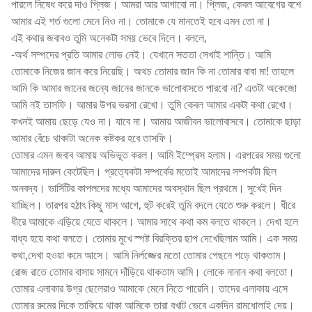
পারলে নিষেধ করে দাও প্লিজ। আমরা আর আগাবো না। প্লিজ, কেবল আবেগের বশে
আমার এই শর্ত গুলো মেনে নিও না। তোমাকে যে মানতেই হবে এমন তো না।
এই কথার জবাবও তুমি অনেকটা সময় ভেবে দিলে। বললে,
-অর্থ সম্পদের প্রতি আমার লোভ নেই। যেখানে সততা সেখাই শান্তি। আমি
তোমাকে নিজের জান করে নিয়েছি। অথচ তোমার জান কি না তোমার বাবা মা! তাহলে
আমি কি আমার জানের জন্যে জানের জানকে ভালোবাসতে পারবো না? এতটা অকেজো
আমি নই তাসফি। আমার উপর ভরসা রেখো। তুমি কেবল আমার একটা কথা রেখো।
কখনই আমায় ছেড়ে যেও না। যাবে না। আমায় আজীবন ভালোবাসবে। তোমাকে ছাড়া
আমার বেঁচে থাকাটা অনেক কষ্টকর হবে তাসফি।
তোমার এমন জবাব আমায় অভিভূত করল। আমি ইম্প্রেস হলাম। এরপরের সময় গুলো
আমাদের দারুন কেটেছিল। প্রত্যেকটা সম্পর্কের মতোই আমাদের সম্পর্কটা ছিল
অনবদ্য। ভার্সিটির কাপলদের মধ্যে আমাদের অবস্থান ছিল প্রথমে। সুখেই দিন
যাচ্ছিল। তারপর হঠাৎ কিছু মাস আগে, হুট করেই তুমি বদলে যেতে শুরু করলে। ধীরে
ধীরে আমাকে এড়িয়ে যেতে থাকলে। আমার সাথে কথা কম বলতে থাকলে। দেখা হলে
বাধ্য হয়ে কথা বলতে। তোমার মুখে স্পষ্ট বিরক্তির ছাপ দেখেছিলাম আমি। এক সময়
কথা,দেখা হওয়া কমে আসে। আমি নির্লজ্জের মতো তোমার পেছনে পড়ে থাকতাম।
রোজ রাতে তোমার বাসায় সামনে দাঁড়িয়ে থাকতাম আমি। লোকে নানান কথা বলতো।
তোমার এলাকার উগ্র ছেলেরাও আমাকে মেনে নিতে পারেনি। তাদের এলাকায় এসে
তোমার রুমের দিকে তাকিয়ে থাকা আমিকে তারা বখাট ভেবে একদিন রামধোলাই দেয়।