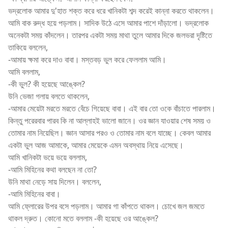
ভদ্রলোক আমার দু'হাত শক্ত করে ধরে খানিকটা শব্দ করেই কান্না করতে থাকলেন।
আমি বাক রুদ্ধ হয়ে পড়লাম। সাদিক উঠে এসে আমার পাশে দাঁড়ালো। ভদ্রলোক
অনেকটা সময় কাঁদলেন। তারপর একটা সময় মাথা তুলে আমার দিকে জলভরা দৃষ্টিতে
তাকিয়ে বললেন,
-আমায় ক্ষমা করে দাও বাবা। মস্তবড় ভুল করে ফেললাম আমি।
আমি বললাম,
-কী ভুল? কী হয়েছে আঙ্কেল?
উনি ভেজা গলায় বলতে থাকলেন,
-আমার মেয়েটা মরতে মরতে বেঁচে গিয়েছে বাবা। এই বার তো ওকে বাঁচাতে পারলাম।
কিন্তু পরেরবার পারব কি না আল্লাহই ভালো জানে। ওর জ্ঞান যাওয়ার শেষ সময় ও
তোমার নাম নিয়েছিল। জ্ঞান আসার পরও ও তোমার নাম বলে যাচ্ছে। কেবল আমার
একটা ভুল আজ আমাকে, আমার মেয়েকে এমন অবস্থায় নিয়ে এসেছে।
আমি খানিকটা ভয়ে ভয়ে বললাম,
-আমি মিহিনের কথা বলছেন না তো?
উনি মাথা নেড়ে সায় দিলেন। বললেন,
-আমি মিহিনের বাবা।
আমি ফ্লোরের উপর বসে পড়লাম। আমার গা কাঁপতে থাকল। চোখে জল জমতে
থাকল দ্রুত। কোনো মতে বললাম -কী হয়েছে ওর আঙ্কেল?