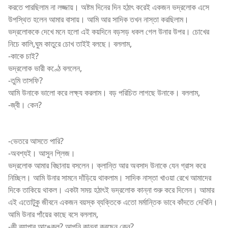
করতে পারছিলাম না লজ্জায়। অষ্টম দিনের দিন হঠাৎ করেই একজন ভদ্রলোক এসে
উপস্থিত হলেন আমার বাসায়। আমি আর সাদিক তখন নাস্তা করছিলাম।
ভদ্রলোককে দেখে মনে হলো এই কয়দিনে বড়সড় ধকল গেল উনার উপর। চোখের
নিচে কালি,ঘুম কাতুরে চোখ তাইই বলছে। বললাম,
-কাকে চাই?
ভদ্রলোক ভারী কণ্ঠে বললেন,
-তুমি তাসফি?
আমি উনাকে ভালো করে লক্ষ্য করলাম। বড় পরিচিত লাগছে উনাকে। বললাম,
-জ্বী। কেন?
Short Story
-ভেতরে আসতে পারি?
-অবশ্যই। আসুন প্লিজ।
ভদ্রলোক আমার বিছানায় বসলেন। ক্লান্তি আর অবসাদ উনাকে যেন গ্রাস করে
নিচ্ছিল। আমি উনার সামনে দাঁড়িয়ে থাকলাম। সাদিক নাস্তা খাওয়া রেখে আমাদের
দিকে তাকিয়ে থাকল। একটা সময় হঠাৎই ভদ্রলোক কান্না শুরু করে দিলেন। আমার
এই এতোটুকু জীবনে একজন বয়স্ক ব্যক্তিকে এতো মর্মান্তিক ভাবে কাঁদতে দেখিনি।
আমি উনার পাঁয়ের কাছে বসে বললাম,
-কী ব্যাপার আঙ্কেল? আপনি কান্না করছেন কেন?