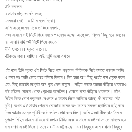
উনি বললেন,
-তোমার দাঁড়াতে কষ্ট হচ্ছে।
-সমস্যা নেই। আমি সামলে নিবো।
আমি আঙ্কেলের দিকে তাকিয়ে বললাম,
-ওর আসলে ওই সিটে গিয়ে বসতে প্রব্লেম হচ্ছে৷ আঙ্কেল, প্লিজ কিছু মনে করবেন
না৷ আপনি যদি ওই সিটে গিয়ে বসতেন!
উনি হাসলেন। দ্রুত বললেন,
-ঠিকাছে বাবা। যাচ্ছি। এই, তুমি বসো এখানে।
এই বলে তিনি দ্রুত ওই সিটে গিয়ে বসে পড়লেন৷ মিহিনকে সিটে বসতে বললাম আমি৷
ও বসল না৷ আমি জোর করে বসিয়ে দিলাম। ঠিক তার অল্প কিছু পরেই বাস ব্রেক করল
এবং কিছু মূহুর্তের মধ্যেই বাস পুরে গেল মানুষে। সত্যি বলতে আমার দাঁড়িয়ে থাকতেও
কষ্ট হচ্ছিল৷ সামনে থেকে প্রেশার আসছিল। কোনো মতে দাঁড়িয়ে থাকলাম। হঠাৎ
মিহিন দিকে চোখ পড়তেই দেখলাম ও আমার দিকে তাকিয়ে আছে৷ কী মায়াময় সেই
দৃষ্টি। অথচ এই মায়ার পেছনে মেয়েটার আসল রূপ আমার সমস্ত জ্বালিয়ে ছাই করে
দিল৷ আমার সমস্ত পৃথিবীকে উলোটপালোট করে দিল। আমি একটা দীর্ঘশ্বাস নিলাম৷
চুপচাপ মিহিন সামনে দাঁড়িয়ে থাকলাম৷ মিহিন এবং আমাকে একই জায়গাতে নামতে হয়৷
বাসার পথ একই দিকে। তবে ওর-টা একটু কাছে। এর কিছুদূরে আমার বাসা৷ কিছুদূর