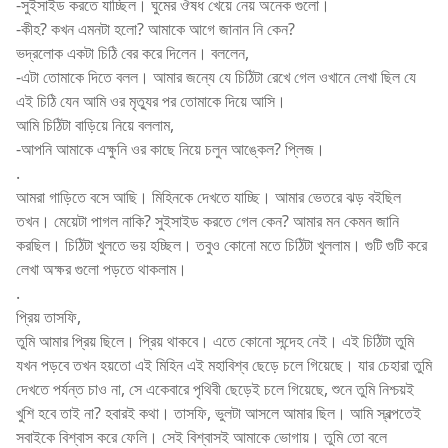
-সুইসাইড করতে যাচ্ছিল। ঘুমের ঔষধ খেয়ে নেয় অনেক গুলো।
-কীহ? কখন এমনটা হলো? আমাকে আগে জানান নি কেন?
ভদ্রলোক একটা চিঠি বের করে দিলেন। বললেন,
-এটা তোমাকে দিতে বলল। আমার জন্যে যে চিঠিটা রেখে গেল ওখানে লেখা ছিল যে
এই চিঠি যেন আমি ওর মৃত্যুর পর তোমাকে দিয়ে আসি।
আমি চিঠিটা বাড়িয়ে নিয়ে বললাম,
-আপনি আমাকে এক্ষুনি ওর কাছে নিয়ে চলুন আঙ্কেল? প্লিজ।
.
আমরা গাড়িতে বসে আছি। মিহিনকে দেখতে যাচ্ছি। আমার ভেতরে ঝড় বইছিল
তখন। মেয়েটা পাগল নাকি? সুইসাইড করতে গেল কেন? আমার মন কেমন জানি
করছিল। চিঠিটা খুলতে ভয় হচ্ছিল। তবুও কোনো মতে চিঠিটা খুললাম। গুটি গুটি করে
লেখা অক্ষর গুলো পড়তে থাকলাম।
.
প্রিয় তাসফি,
তুমি আমার প্রিয় ছিলে। প্রিয় থাকবে। এতে কোনো সন্দেহ নেই। এই চিঠিটা তুমি
যখন পড়বে তখন হয়তো এই মিহিন এই মহাবিশ্ব ছেড়ে চলে গিয়েছে। যার চেহারা তুমি
দেখতে পর্যন্ত চাও না, সে একেবারে পৃথিবী ছেড়েই চলে গিয়েছে, শুনে তুমি নিশ্চয়ই
খুশি হবে তাই না? হবারই কথা। তাসফি, ভুলটা আসলে আমার ছিল। আমি স্বল্পতেই
সবাইকে বিশ্বাস করে ফেলি। সেই বিশ্বাসই আমাকে ভোগায়। তুমি তো বলে