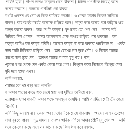
-তাইই হতে। পাগল হলেও অন্তত বেঁচে থাকতে। মিহিন পাগলীকে নিয়েই আমি
সংসার করতাম। অন্তত পাগলিটা তো থাকত।
কথাটা একদম ওর চোখের দিকে তাকিয়ে বললাম। ও কেবল আমার দিকেই তাকিয়ে
থাকল। তারপর হুট করেই আমাকে জড়িয়ে ধরল। শক্ত করে আমার গলা জড়িয়ে ধরে
কান্না করতে থাকল। তার সে কি কান্না। ফুপানোর তো শেষ নেই। আমার শার্ট
ভিজিয়ে দিল একদম। আমরা অনেকক্ষন একে অপরে জড়িয়ে ধরে থাকলাম। বলা
বাহুল্য আমিও কম কান্না করিনি। আসলে কান্না না করে থাকতে পারছিলাম না। একটা
সময় আমি মিহিনকে ছাড়িয়ে নেই। তার চোখের জল মুছে দেই। ও নিজের আমার
চোখের জল মুছে দেয়। তারপর আমার কপালে চুমু খায়। বলে,
-বুকের উপর থেকে যেন একটা বোঝা সরে গেল। বিশ্বাস করো নিজেকে বিশ্বের সেরা
সুখি মনে হচ্ছে এখন।
আমি বললাম,
-আমার তো দম বন্ধ হয়ে আসছিল।
ও আমার গালের কাছে হাত রেখে মায়া ভরা দৃষ্টিতে তাকিয়ে বলল,
-তোমাকে ছাড়া থাকাটা আমার পক্ষে অসম্ভব তাসফি। আমি এতদিনে সেটা টের পেয়ে
গিয়েছি।
আমি কিছু বললাম না। কেবল ওর চোখের দিকে চেয়ে থাকলাম। ও যেন আমার চোখের
ভাষা বুঝতে পারল। মৃদু হাসল। তারপর খানিক এগিয়ে আমার ঠোঁটে চুমু খেল ও। আমি
ওকে কোলের কাছে এনে ওর কানের কাছে ফিসফিস করে বললাম,