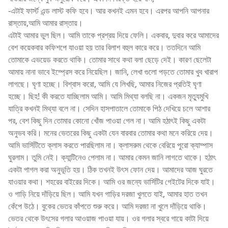
-এটাই ফার্স্ট এন্ড লাস্ট কফি হবে। আর কখনই এমন হবে। এরপর আপনি আপনার
রাস্তায়,আমি আমার রাস্তায়।
এটাই আমার ভুল ছিল। আমি তাকে প্রশ্রয় দিয়ে ফেলি। একবার, দুবার করে আমাদের
বেশ কয়েকবার কফিশপে যাওয়া হয় তার বিলাশ বহুল কারে করে। ততদিনে আমি
তোমাকে এভয়েড করতে থাকি। তোমার সাথে কথা বলা ছেড়ে দেই। কারণ ছেলেটা
আমায় নানা ভাবে ইম্প্রেস করে নিয়েছিল। জানি, লেখা গুলো পড়তে তোমার খুব খারাপ
লাগছে। ঘৃণা হচ্ছে। বিশ্বাস করো, আমি যে লিখছি, আমার নিজের প্রতিই ঘৃণা
হচ্ছে। ছিহ! কী করতে যাচ্ছিলাম আমি। আমি মিথ্যা বলছি না। একজন মৃত্যুমুখি
যাত্রি কখনই মিথ্যা বলে না। সেদিন হাসপাতালে তোমাকে পিঠ দেখিয়ে চলে আশার
পর, বেশ কিছু দিন তোমার কোনো খোঁজ পাওয়া গেল না। আমি হঠাৎই কিছু একটা
অনুভব করি। মনের ভেতরের কিছু একটা যেন বারবার তোমার কথা মনে করিয়ে দেয়।
আমি ভার্সিটিতে ক্লাস করতে পারছিলাম না। ক্লাসরুম থেকে বেরিয়ে পুরো ক্যাম্পাস
ঘুরলাম। তুমি নেই। ক্যান্টিনেও পেলাম না। আমার কেমন জানি লাগতে থাকে। হঠাৎ
একটা পাগল করা অনুভূতি হয়। ঠিক তখনই উৎস ফোন দেয়। আমাদের আজ ঘুরতে
যাওয়ার কথা। শহরের বাইরের দিকে। আমি ওর জন্যে ভার্সিটির গেইটের দিকে যাই।
ও গাড়ি নিয়ে দাঁড়িয়ে ছিল। আমি যখন গাড়ির দরজা খুলতে যাই, আমার হাত তখন
কেঁপে উঠে। বুকের ভেতর কাঁপতে শুরু করে। আমি দরজা না খুলে দাঁড়িয়ে থাকি।
ভেতর থেকে উৎসের গলার আওয়াজ পাওয়া যায়। ওর গলার স্বরে গায়ে কাটা দিয়ে