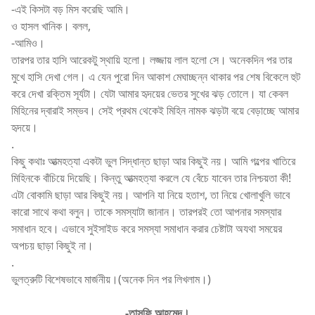
-এই কিসটা বড় মিস করেছি আমি।
ও হাসল খানিক। বলল,
-আমিও।
তারপর তার হাসি আরেকটু স্থায়ি হলো। লজ্জায় লাল হলো সে। অনেকদিন পর তার
মুখে হাসি দেখা গেল। এ যেন পুরো দিন আকাশ মেঘাচ্ছন্ন থাকার পর শেষ বিকেলে হুট
করে দেখা রক্তিম সূর্যটা। যেটা আমার হৃদয়ের ভেতর সুখের ঝড় তোলে। যা কেবল
মিহিনের দ্বারাই সম্ভব। সেই প্রথম থেকেই মিহিন নামক ঝড়টা বয়ে বেড়াচ্ছে আমার
হৃদয়ে।
.
কিছু কথাঃ আত্মহত্যা একটা ভুল সিদ্ধান্ত ছাড়া আর কিছুই নয়। আমি গল্পের খাতিরে
মিহিনকে বাঁচিয়ে দিয়েছি। কিন্তু আত্মহত্যা করলে যে বেঁচে যাবেন তার নিশ্চয়তা কী!
এটা বোকামি ছাড়া আর কিছুই নয়। আপনি যা নিয়ে হতাশ, তা নিয়ে খোলাখুলি ভাবে
কারো সাথে কথা বলুন। তাকে সমস্যাটা জানান। তারপরই তো আপনার সমস্যার
সমাধান হবে। এভাবে সুইসাইড করে সমস্যা সমাধান করার চেষ্টাটা অযথা সময়ের
অপচয় ছাড়া কিছুই না।
.
ভুলত্রুটি বিশেষভাবে মার্জনীয়।(অনেক দিন পর লিখলাম।)
-তাসফি আহমেদ।