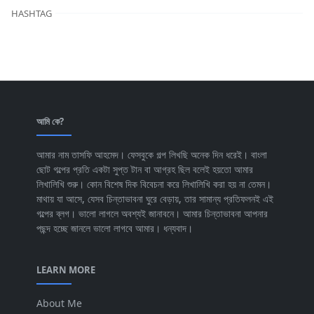
HASHTAG
আমি কে?
আমার নাম তাসফি আহমেদ। ফেসবুকে গল্প লিখছি অনেক দিন ধরেই। বাংলা
ছোট গল্পের প্রতি একটা সুপ্ত টান বা আগ্রহ ছিল বলেই হয়তো আমার
লিখালিখি শুরু। কোন বিশেষ দিক বিবেচনা করে লিখালিখি করা হয় না তেমন।
মাথায় যা আসে, যেসব চিন্তাভাবনা ঘুরে বেড়ায়, তার সামান্য প্রতিফলনই এই
গল্পের ব্লগ। ভালো লাগলে অবশ্যই জানাবনে। আমার চিন্তাভাবনা আপনার
পছন্দ হচ্ছে জানলে ভালো লাগবে আমার। ধন্যবাদ।
LEARN MORE
About Me