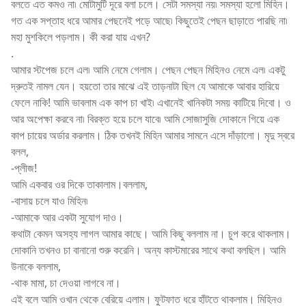
বলতে এত কমও না৷ মোটামুটি দূরে বলা চলে। সেটা সমস্যা নয়৷ সমস্যা হলো মিহিন।
গত এক সপ্তাহ ধরে আমার পেছনেই পড়ে আছে৷ কিছুতেই পেছন ছাড়াতে পারছি না৷
মহা মুশকিলে পড়লাম। কী করা যায় এখন?
.
আমার স্টপেজ চলে এল৷ আমি নেমে গেলাম। পেছন পেছন মিহিনও নেমে এল৷ একটু
দ্রুতই নামল যেন। হয়তো তার মাঝে এই তাড়নাটা ছিল যে আমাকে আবার হারিয়ে
ফেলে নাকি! আমি ভাবলাম এক কাপ চা খাই৷ এখানেই খানিকটা সময় কাটিয়ে দিবো। ও
আর অপেক্ষা করবে না৷ বিরক্ত হয়ে চলে যাবে৷ আমি সোজাসুজি দোকানে গিয়ে এক
কাপ চায়ের অর্ডার করলাম। ঠিক তখনই মিহিন আমার সামনে এসে দাঁড়ালো। মৃদু স্বরে
বলল,
-প্লীজ!
আমি একবার ওর দিকে তাকালাম।বললাম,
-বাসায় চলে যাও মিহিন৷
-আমাকে আর একটা সুযোগ দাও।
কথাটা কেমন অসহ্য লাগল আমার কাছে। আমি কিছু বললাম না। চুপ করে থাকলাম।
দোকানি তখনও চা বানানো শুরু করেনি। অন্য কাস্টমারের সাথে কথা বলছিল। আমি
উনাকে বললাম,
-থাক মামা, চা দেওয়া লাগবে না।
এই বলে আমি ওখান থেকে বেরিয়ে এলাম। ফুটফাত ধরে হাঁটতে থাকলাম। মিহিনও