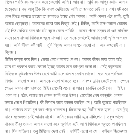
নিজের প্রতি বড় অন্যায় করে ফেলেছি আমি। আর না। তুমি বড় আপুর কথায় আমায়
ছেড়েছো। বড় আপু ঠিক কি কারণ দেখিয়েছে আমি তা জানতে চাই না। এখন হুট করে
কেন ফিরে আসতে চাচ্ছো তা জানারও ইচ্ছে নেই আমার। আমি কেবল এটা জানি, তুমি
আমায় ছেড়েছো। আমাদের মাঝে আর কিছুই নেই। মিহিন, আমি হাসপাতালে তোমার
ওই পিঠ দেখিয়ে চলে যাওয়াটা ভুলে যেতে পারিনি। আমার পক্ষে সম্ভব না ওই সাবলিল
ভাবে চলে যাওয়া মিহিনকে ভুলে যাওয়া। তোমাকে দেখলেই আমার সেই স্মৃতি জাগ্রত
হয়। আমি ভীষণ কষ্ট পাই। তুমি প্লিজ আমার সামনে এসো না। আর কখনোই না।
প্লিজ।
মিহিন কান্না করে দিল। ভেজা চোখে আমায় দেখল। আমার ভীষণ মায়া হলো বটে,
তবে তা প্রকাশ করার কোনো ইচ্ছে আমার মনে জাগ্রত হলো না। সেই ক্রন্দনরত
মিহিনকে ফুটফাতের উপর রেখে আমি চলে এলাম সেখান থেকে। মনে মনে প্রতিজ্ঞা
নিলাম। ভালো থাকব। আমাকে ভালো থাকতে হবে। এরপর দুদিন কেটে গেল। পেছন
পেছন আমার রাগ ভাঙ্গাতে মিহিন মেয়েটা এলো না আর। চারদিন কেটে গেল। মিহিন
এলো না। হঠাৎ আমার মন কেমন জানি করে উঠল। মেয়েটার শেষ কান্নাটা একদম
হৃদয়ে লেগে গিয়েছিল। কী নিষ্পাপ ভাবে কান্না করছিল সে। আমি ভুলতে পারছিলাম
না। পাথরের মতো চুপ করে পড়ে থাকলাম। নিজেকে বড় নির্জীব মনে হলো। যেন বিন্দু
মাত্র সতেজতা নেই আমার মাঝে। আমি কেমন জানি হয়ে যাচ্ছিলাম। তবুও ভালো
থাকার তীব্র তাড়না আমায় ভালো করে তুলছিল বটে, আমি মিহিনকে ভুলতে পারছিলাম
না। দিন যাচ্ছিল। তবু মিহিনের দেখা নেই। ভার্সিটি এলো না সে। কাউকে জিজ্ঞেসও