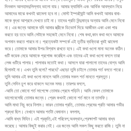
দিনকাল আলহামদুলিল্লাহ ভালো যায়। আমার ফ্যামিলি এবং আর্থিক আবস্থান নিয়ে
আমাদের মাঝে কখনই ঝামেলা হবে না। মোস্ট ইম্পরট্যান্ট আমি কখনই আমার বাবা-
মাকে বৃদ্ধা আশ্রমে দেখতে চাই না। তাদের প্রতি বিন্দুমাত্র অন্যায় আমি মেনে নিবো
না। এর জন্যে আমাকে যদি আমার স্ত্রীকে ডিভোর্স দিয়ে আজীবন একা একা পার
করতে হয় তবে আমি সেটাকে সহজেই মেনে নিবো। শেষ কথা,কান কথা শুনে আমাকে
অপমান করতে পারবে না। প্রত্যেকটা সম্পর্কে এই তৃতীয় ব্যক্তিরা খুবই ঝামেলা
করে। তোমাকে আমার উপর বিশ্বাস রাখতে হবে। এই কথা গুলো মানা অনেক কঠিন।
গুটি কয়েক মেয়ে আমাকে প্রপোজ করেছিল এবং তাদের এই কথা গুলো বললে তারা
লেজ গুটিয়ে পালায়। পালাবার মতোই কথা। আসলে যারা পালালো তাদের যোগ্য আমি
ছিলামই না। এখন তুমি বলো? পারবে? এছাড়া তুমি চাইলে তোমার শর্ত বলতে পারো।
তুমি আমার এই কথা গুলো মানলে আমি তোমার সকল শর্ত মানতে প্রস্তুত।
তুমি সেদিন চুপ করে থাকলে অনেক সময়। তারপর বললে,
-আমি তো কোনো শর্ত সাপেক্ষে তোমার প্রেমে পড়িনি। আমি কেবল তোমাকে
ভালোবেসেছি তোমার জন্যে। প্রেম কখনই কোনো শর্ত মানে না তাসফি।
আমি মাথা নিচু করে নিলাম। কারন তোমার প্রতি, তোমার প্রেমের প্রতি আমার গভীর
শ্রদ্ধা ছিল। যেখানে আমার শর্তটা বেমানান। বললাম,
-আমি বাধ্য মিহিন। এই প্রকৃতি,এই পরিবেশ,অবস্থান,প্রেক্ষাপট আমায় বাধ্য
করেছে। আমার কিছুই করার নেই। এর জন্যে আমি সকল কিছু করতে রাজি। তুমি না