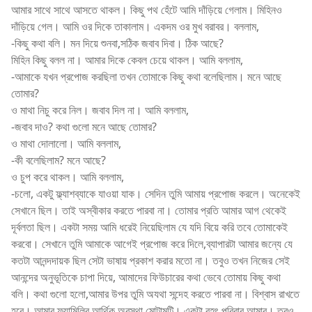
আমার সাথে সাথে আসতে থাকল। কিছু পথ হেঁটে আমি দাঁড়িয়ে গেলাম। মিহিনও
দাঁড়িয়ে গেল। আমি ওর দিকে তাকালাম। একদম ওর মুখ বরাবর। বললাম,
-কিছু কথা বলি। মন দিয়ে শুনবা,সঠিক জবাব দিবা। ঠিক আছে?
মিহিন কিছু বলল না। আমার দিকে কেবল চেয়ে থাকল। আমি বললাম,
-আমাকে যখন প্রপোজ করছিলা তখন তোমাকে কিছু কথা বলেছিলাম। মনে আছে
তোমার?
ও মাথা নিচু করে নিল। জবাব দিল না। আমি বললাম,
-জবাব দাও? কথা গুলো মনে আছে তোমার?
ও মাথা দোলালো। আমি বললাম,
-কী বলেছিলাম? মনে আছে?
ও চুপ করে থাকল। আমি বললাম,
-চলো, একটু ফ্ল্যাশব্যাকে যাওয়া যাক। সেদিন তুমি আমায় প্রপোজ করলে। অনেকেই
সেখানে ছিল। তাই অস্বীকার করতে পারবা না। তোমার প্রতি আমার আগ থেকেই
দূর্বলতা ছিল। একটা সময় আমি ধরেই নিয়েছিলাম যে যদি বিয়ে করি তবে তোমাকেই
করবো। সেখানে তুমি আমাকে আগেই প্রপোজ করে দিলে,ব্যাপারটা আমার জন্যে যে
কতটা আনন্দদায়ক ছিল সেটা ভাষায় প্রকাশ করার মতো না। তবুও তখন নিজের সেই
আনন্দের অনুভূতিকে চাপা দিয়ে, আমাদের ফিউচারের কথা ভেবে তোমায় কিছু কথা
বলি। কথা গুলো হলো,আমার উপর তুমি অযথা সন্দেহ করতে পারবা না। বিশ্বাস রাখতে
হবে। আমার ফ্যামিলির আর্থিক অবস্থা মোটামুটি। একটা বৃহৎ পরিবার আমার। তবুও